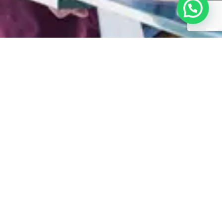
Cobertura Nacional
CDMX
Toluca
Puebla
Querétaro
Guadalajara
Cancún
Playa del Carmen
Puerto Vallarta
Mérida
Medios de Contacto
Tel. 800 611 0029
cotizaciones@reclutor.com