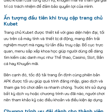
điều khoản của từng dịch vụ, khuyến mãi và tham gia giải
trí có trách nhiệm để đảm bảo quyền lợi của mình.
Ấn tượng đầu tiên khi truy cập trang chủ
Kubet
Trang chủ Kubet được thiết kế với giao diện hiện đại, tối
ưu trên cả máy tính và thiết bị di động, mang đến trải
nghiệm mượt mà ngay từ lần đầu truy cập. Bố cục trực
quan, menu sắp xếp khoa học giúp người dùng dễ dàng
tìm kiếm các danh mục như Thể thao, Casino, Slot, Bắn
cá hay Khuyến mãi.
Bên cạnh đó, tốc độ tải trang ổn định cùng phiên bản
APK được tối ưu giúp quá trình đăng nhập, giao dịch và
tham gia trò chơi diễn ra nhanh chóng. Trước khi sử dụng
bất kỳ dịch vụ hoặc chương trình ưu đãi nào, người chơi
nên tham khảo kỹ các điều khoản và điều kiện áp dụng.
Chương trình ưu đãi dành cho thành viên