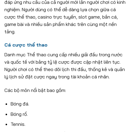
đáp ứng nhu cầu của cả người mới lẫn người chơi có kinh
nghiệm. Người dùng có thể dễ dàng lựa chọn giữa cá
cược thể thao, casino trực tuyến, slot game, bắn cá,
game bài và nhiều sản phẩm khác trên cùng một nền
tảng.
Cá cược thể thao
Danh mục Thể thao cung cấp nhiều giải đấu trong nước
và quốc tế với bảng tỷ lệ cược được cập nhật liên tục.
Người chơi có thể theo dõi lịch thi đấu, thống kê và quản
lý lịch sử đặt cược ngay trong tài khoản cá nhân.
Các bộ môn nổi bật bao gồm:
Bóng đá.
Bóng rổ.
Tennis.