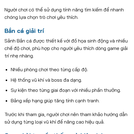
Người chơi có thể sử dụng tính năng tìm kiếm để nhanh
chóng lựa chọn trò chơi yêu thích.
Bắn cá giải trí
Sảnh Bắn cá được thiết kế với đồ họa sinh động và nhiều
chế độ chơi, phù hợp cho người yêu thích dòng game giải
trí nhẹ nhàng.
Nhiều phòng chơi theo từng cấp độ.
Hệ thống vũ khí và boss đa dạng.
Sự kiện theo từng giai đoạn với nhiều phần thưởng.
Bảng xếp hạng giúp tăng tính cạnh tranh.
Trước khi tham gia, người chơi nên tham khảo hướng dẫn
sử dụng từng loại vũ khí để nâng cao hiệu quả.