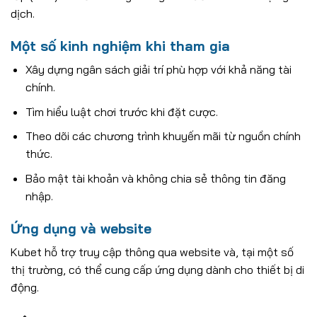
dịch.
Một số kinh nghiệm khi tham gia
Xây dựng ngân sách giải trí phù hợp với khả năng tài
chính.
Tìm hiểu luật chơi trước khi đặt cược.
Theo dõi các chương trình khuyến mãi từ nguồn chính
thức.
Bảo mật tài khoản và không chia sẻ thông tin đăng
nhập.
Ứng dụng và website
Kubet hỗ trợ truy cập thông qua website và, tại một số
thị trường, có thể cung cấp ứng dụng dành cho thiết bị di
động.